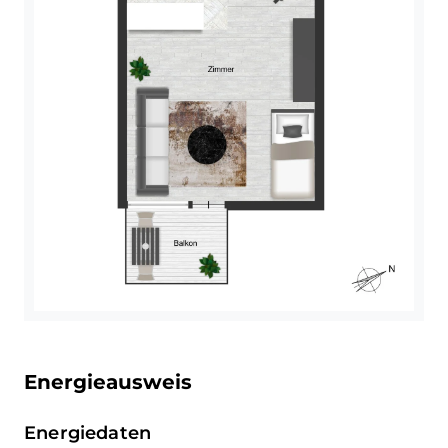
optimaler Anbindung und hoher Wohnqualität
erfolgreich verkaufen oder neu
1959 errichteten
bietet diese Lage beste Voraussetzungen für
vermieten?
Mehrfamilienhauses und ist
modernes Wohnen in Mannheim.
Sind Sie auf der Suche nach einer
bequem über einen
passenden Kapitalanlage oder
Personenaufzug erreichbar. Die
benötigen Sie eine fundierte
Immobilie überzeugt durch
Marktwerteinschätzung Ihrer
ihre attraktive Lage, eine
Immobilie als Grundlage für Ihre
durchdachte Ausstattung und
weitere Lebensplanung?
zahlreiche Modernisierungen.
Dann freue ich mich auf Ihre
Die Wohnung wird möbliert
Kontaktaufnahme. Gerne berate ich
angeboten. Zur Ausstattung
Sie persönlich und unverbindlich.
gehören eine gut
eingerichtete Einbauküche mit
E-Mail: info@schneider-
hochwertiger, neuwertiger
immobilien.de
Kühl-Gefrier-Kombination, ein
Website: www.schneider-
Bett, ein Tisch, ein Fernseher
Energieausweis
immobilien.de
sowie eine neuwertige
Waschmaschine. Das
Energiedaten
Meine Kompetenzen. - Ihr Vorteil!
Badezimmer verfügt über eine