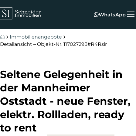
Zum Hauptinhalt springen
Zum Fuß springen
WhatsApp
Immobilienangebote
Detailansicht – Objekt-Nr. 117027298#R4Rsir
Seltene Gelegenheit in
der Mannheimer
Oststadt - neue Fenster,
elektr. Rollladen, ready
to rent