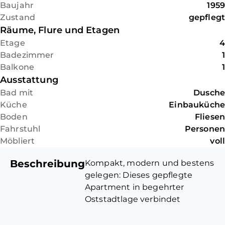
Baujahr
1959
Zustand
gepflegt
Räume, Flure und Etagen
Etage
4
Badezimmer
1
Balkone
1
Ausstattung
Bad mit
Dusche
Küche
Einbauküche
Boden
Fliesen
Fahrstuhl
Personen
Möbliert
voll
Beschreibung
Kompakt, modern und bestens
gelegen: Dieses gepflegte
Apartment in begehrter
Oststadtlage verbindet
urbanes Wohnen mit einer
hervorragenden Infrastruktur