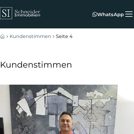
Zum Hauptinhalt springen
Zum Fuß springen
WhatsApp
Kundenstimmen
Seite 4
Kundenstimmen